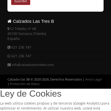
Suscribir
Calzados Las Tres B
C/ Toledo, nº 68
45100 Sonseca (Toledo)
España
621 236 747
621 236 747
info@calzadosentoledo.com
Calzados las 3B © 2020-2026, Derechos Reservados |
Aviso Legal
|
Protección de Datos
Ley de Cookies
La web utiliza cookies propias y de terceros (Google Analytic) para
optimizar el rendimiento. Al utilizar nuestra web, usted está