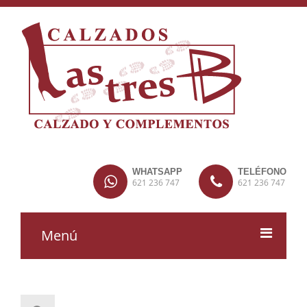
WHATSAPP
TELÉFONO
621 236 747
621 236 747
Menú
MUJER