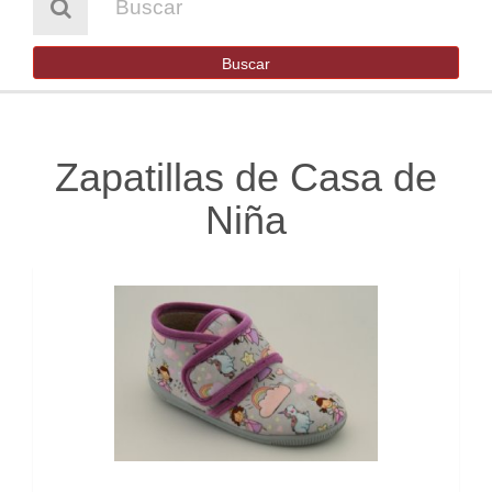
HOMBRE
NIÑA
Buscar
NIÑO
BOTAS DE AGUA
Zapatillas de Casa de
SENDERISMO Y TREKKING
Niña
OUTLET
CONTACTO