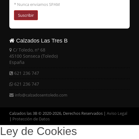
* Nunca enviamos SPAM
Suscribir
Calzados Las Tres B
C/ Toledo, nº 68
45100 Sonseca (Toledo)
España
621 236 747
621 236 747
info@calzadosentoledo.com
Calzados las 3B © 2020-2026, Derechos Reservados |
Aviso Legal
|
Protección de Datos
Ley de Cookies