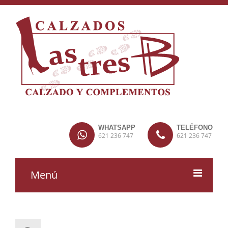
WHATSAPP
TELÉFONO
621 236 747
621 236 747
Menú
MUJER