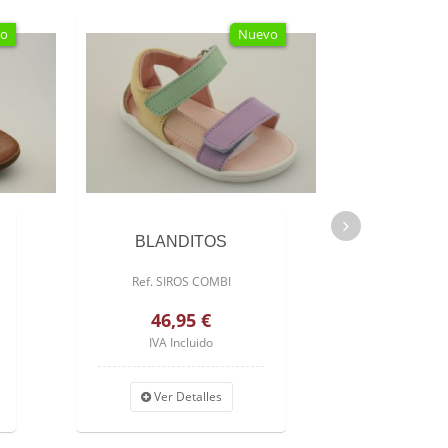
o
Nuevo
BLANDITOS
OH MY 
Ref. SIROS COMBI
Ref
46,95 €
43,
IVA Incluido
IVA I
Ver Detalles
Ver 