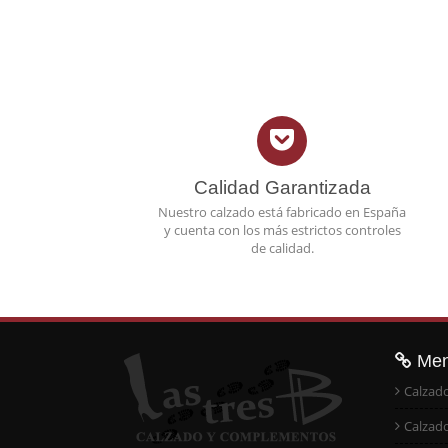
Calidad Garantizada
Nuestro calzado está fabricado en España
y cuenta con los más estrictos controles
de calidad.
Me
Calzad
Calzad