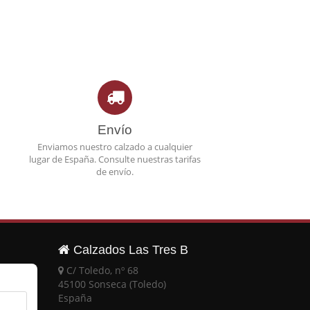
Envío
Enviamos nuestro calzado a cualquier
lugar de España. Consulte nuestras tarifas
de envío.
Calzados Las Tres B
C/ Toledo, nº 68
45100 Sonseca (Toledo)
España