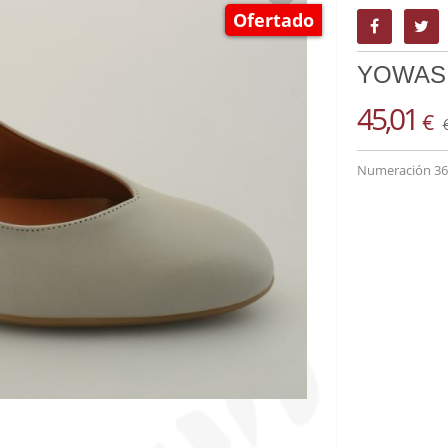
Ofertado
YOWAS
45,01
€
Numeración 36