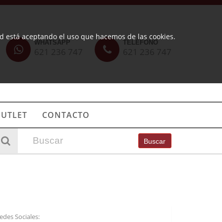
ted está aceptando el uso que hacemos de las cookies.
WHATSAPP
TELÉFONO
621 236 747
621 236 747
UTLET
CONTACTO
Buscar
edes Sociales: