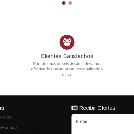
Clientes Satisfechos
Durante más de seis décadas llevamos
ofreciendo una atención personalizada y
única.
nú
Recibir Ofertas
o Mujer
E-mail
o Hombre