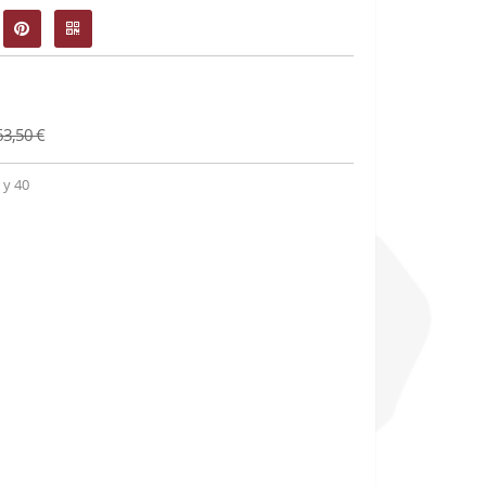
63,50 €
 y 40