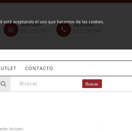
ted está aceptando el uso que hacemos de las cookies.
WHATSAPP
TELÉFONO
621 236 747
621 236 747
UTLET
CONTACTO
Buscar
edes Sociales: