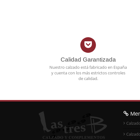
Calidad Garantizada
Nuestro calzado está fabricado en España
y cuenta con los más estrictos controles
de calidad.
Me
Calzad
Calzad