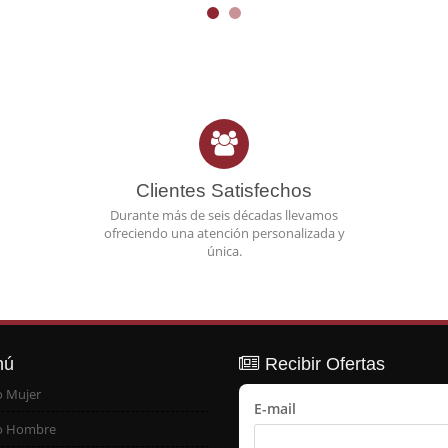
Clientes Satisfechos
Durante más de seis décadas llevamos
ofreciendo una atención personalizada y
única.
nú
Recibir Ofertas
o Mujer
E-mail
o Hombre