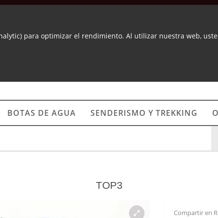
nalytic) para optimizar el rendimiento. Al utilizar nuestra web, us
BOTAS DE AGUA
SENDERISMO Y TREKKING
O
TOP3
Compartir en R