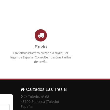
Envío
Enviamos nuestro calzado a cualquier
lugar de España. Consulte nuestras tarifas
de envío.
Calzados Las Tres B
C/ Toledo, nº 68
45100 Sonseca (Toledo)
España