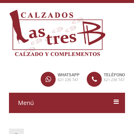
WHATSAPP
TELÉFONO
621 236 747
621 236 747
Menú
MUJER