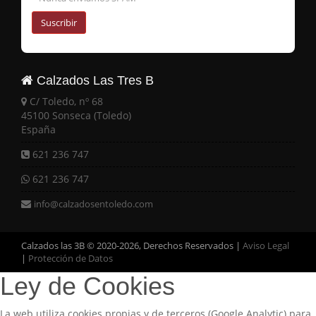
Suscribir
Calzados Las Tres B
C/ Toledo, nº 68
45100 Sonseca (Toledo)
España
621 236 747
621 236 747
info@calzadosentoledo.com
Calzados las 3B © 2020-2026, Derechos Reservados |
Aviso Legal
|
Protección de Datos
Ley de Cookies
La web utiliza cookies propias y de terceros (Google Analytic) para