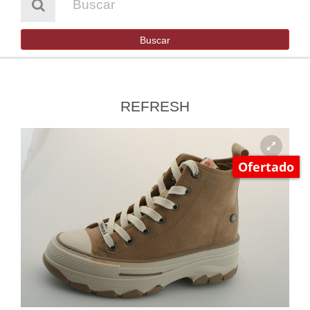
HOMBRE
NIÑA
Buscar
NIÑO
BOTAS DE AGUA
REFRESH
SENDERISMO Y TREKKING
OUTLET
Ofertado
CONTACTO