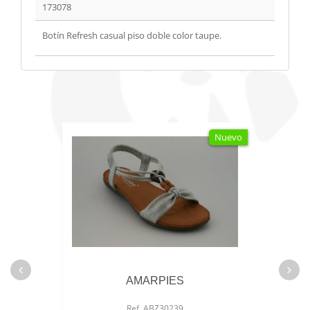
173078
Botín Refresh casual piso doble color taupe.
Nuevo
AMARPIES
Ref. ABZ30239