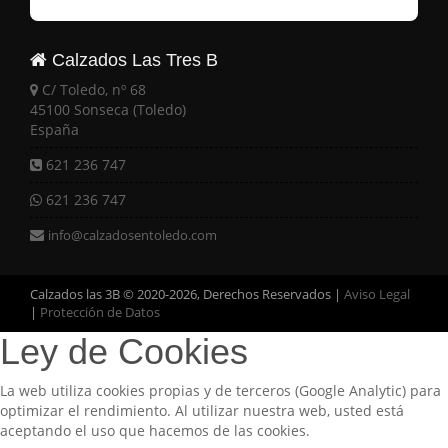
Calzados Las Tres B
C/ Toledo, nº 68
45100 Sonseca (Toledo)
España
621 236 747
621 236 747
info@calzadosentoledo.com
Calzados las 3B © 2020-2026, Derechos Reservados |
Aviso Legal
|
Protección de Datos
Ley de Cookies
La web utiliza cookies propias y de terceros (Google Analytic) para
optimizar el rendimiento. Al utilizar nuestra web, usted está
aceptando el uso que hacemos de las cookies.