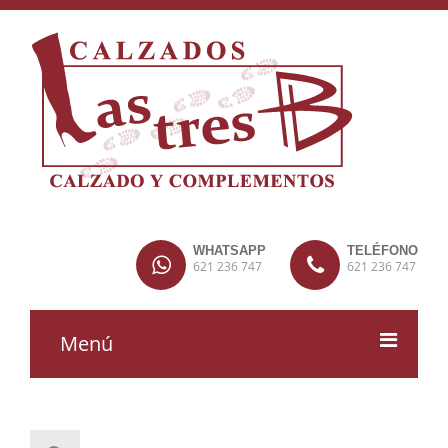
WHATSAPP
TELÉFONO
621 236 747
621 236 747
Menú
MUJER