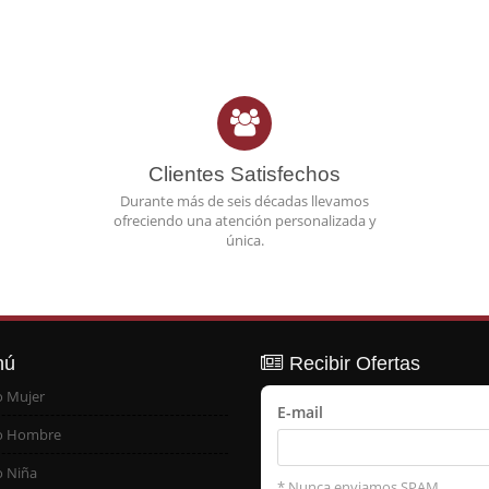
Clientes Satisfechos
Durante más de seis décadas llevamos
ofreciendo una atención personalizada y
única.
nú
Recibir Ofertas
o Mujer
E-mail
o Hombre
o Niña
* Nunca enviamos SPAM