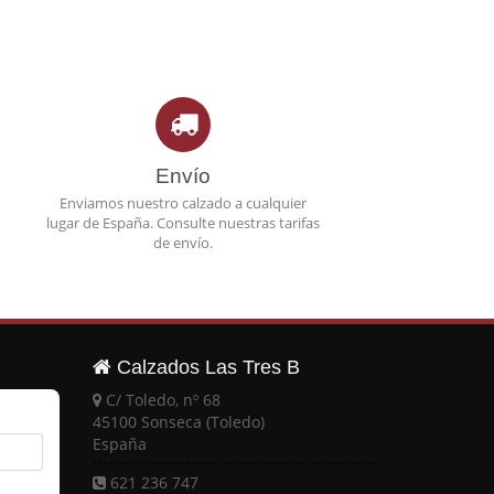
Envío
Enviamos nuestro calzado a cualquier
lugar de España. Consulte nuestras tarifas
de envío.
Calzados Las Tres B
C/ Toledo, nº 68
45100 Sonseca (Toledo)
España
621 236 747