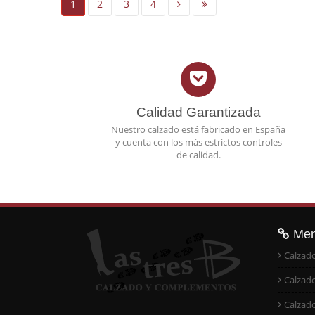
1
2
3
4
Calidad Garantizada
Nuestro calzado está fabricado en España
y cuenta con los más estrictos controles
de calidad.
Me
Calzad
Calzad
Calzad