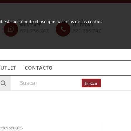
ted está aceptando el uso que hacemos de las cookies.
WHATSAPP
TELÉFONO
621 236 747
621 236 747
UTLET
CONTACTO
Buscar
edes Sociales: