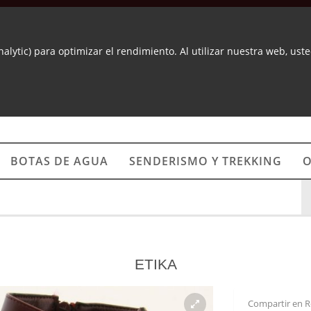
nalytic) para optimizar el rendimiento. Al utilizar nuestra web, us
BOTAS DE AGUA
SENDERISMO Y TREKKING
O
ETIKA
Compartir en R