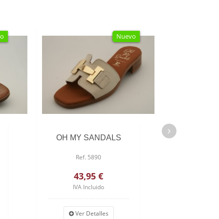
o
Nuevo
OH MY SANDALS
BLAN
Ref. 5890
Ref. SI
43,95 €
46,
IVA Incluido
IVA I
Ver Detalles
Ver 