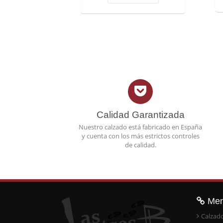
Calidad Garantizada
Nuestro calzado está fabricado en España
y cuenta con los más estrictos controles
de calidad.
Me
Calzad