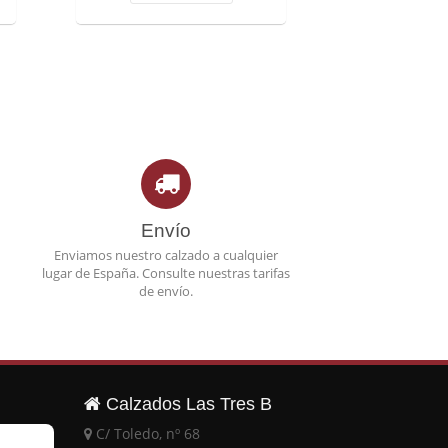
Envío
Enviamos nuestro calzado a cualquier
lugar de España. Consulte nuestras tarifas
de envío.
Calzados Las Tres B
C/ Toledo, nº 68