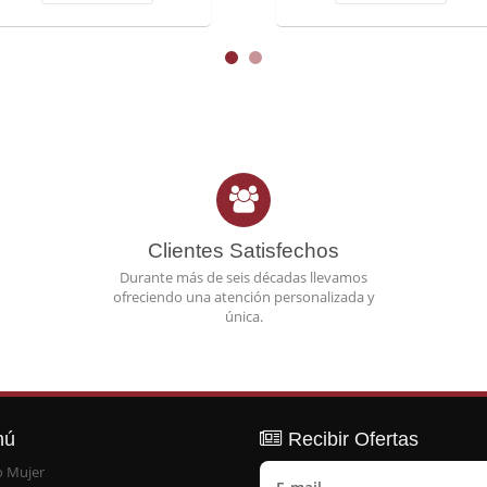
Clientes Satisfechos
Durante más de seis décadas llevamos
ofreciendo una atención personalizada y
única.
nú
Recibir Ofertas
o Mujer