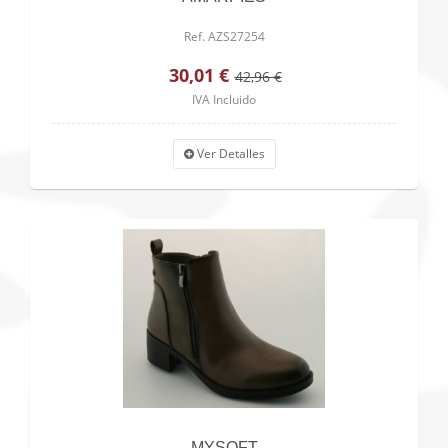
Ref. AZS27254
30,01 €
42,96 €
IVA Incluido
Ver Detalles
MYSOFT