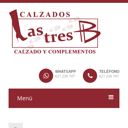
WHATSAPP
TELÉFONO
621 236 747
621 236 747
Menú
MUJER