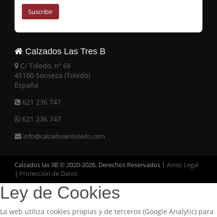
Suscribir
Calzados Las Tres B
C/ Toledo, nº 68
45100 Sonseca (Toledo)
España
621 236 747
621 236 747
info@calzadosentoledo.com
Calzados las 3B © 2020-2026, Derechos Reservados |
Aviso Legal
|
Protección de Datos
Ley de Cookies
La web utiliza cookies propias y de terceros (Google Analytic) para