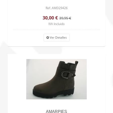
Ref. AMD29426
30,00 €
39,95 €
IVA Incluido
Ver Detalles
AMARPIES