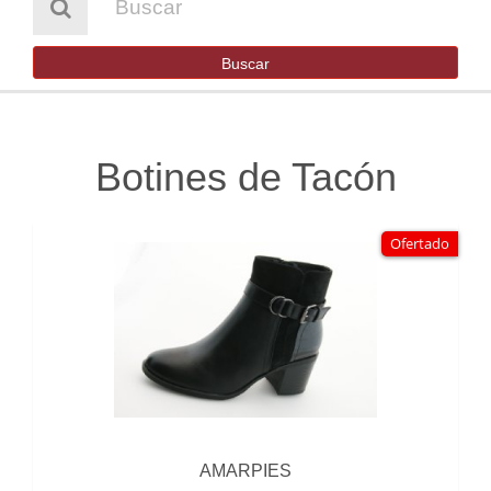
HOMBRE
NIÑA
Buscar
NIÑO
BOTAS DE AGUA
Botines de Tacón
SENDERISMO Y TREKKING
Ofertado
OUTLET
CONTACTO
AMARPIES