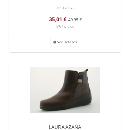
Ref. 173078
35,01 €
49,95 €
IVA Incluido
Ver Detalles
LAURA AZAÑA