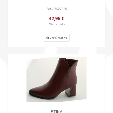
Ref. AZS27215
42,96 €
IVA Incluido
Ver Detalles
ETIKA