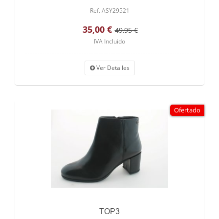
Ref. ASY29521
35,00 €
49,95 €
IVA Incluido
Ver Detalles
Ofertado
TOP3