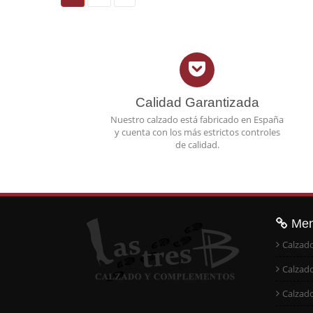
Calidad Garantizada
Nuestro calzado está fabricado en España
y cuenta con los más estrictos controles
de calidad.
Me
Calzad
Calzad
Calzad