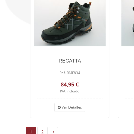
REGATTA
Ref. RMF834
84,95 €
IVA Incluido
Ver Detalles
1
2