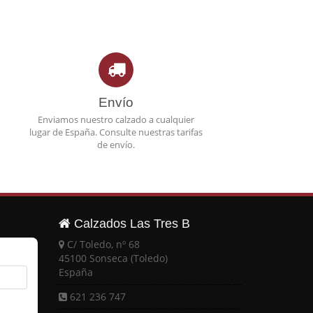
Envío
Enviamos nuestro calzado a cualquier
lugar de España. Consulte nuestras tarifas
de envío.
Calzados Las Tres B
C/ Toledo, nº 68
45100 Sonseca (Toledo)
España
621 236 747