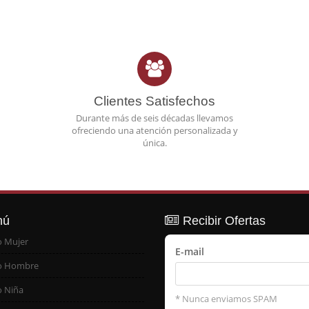
Clientes Satisfechos
Durante más de seis décadas llevamos
ofreciendo una atención personalizada y
única.
nú
Recibir Ofertas
o Mujer
E-mail
o Hombre
o Niña
* Nunca enviamos SPAM