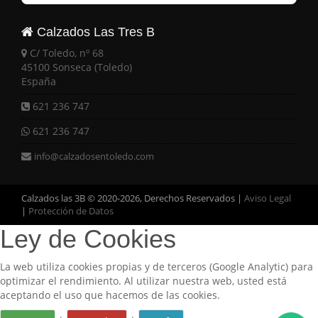
Calzados Las Tres B
C/ Toledo, nº 68
45100 Sonseca (Toledo)
España
621 236 747
621 236 747
info@calzadosentoledo.com
Calzados las 3B © 2020-2026, Derechos Reservados |
Aviso Legal
|
Protección de Datos
Ley de Cookies
La web utiliza cookies propias y de terceros (Google Analytic) para
optimizar el rendimiento. Al utilizar nuestra web, usted está
aceptando el uso que hacemos de las cookies.