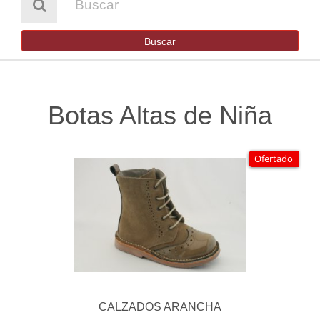
HOMBRE
NIÑA
Buscar
NIÑO
BOTAS DE AGUA
Botas Altas de Niña
SENDERISMO Y TREKKING
Ofertado
OUTLET
CONTACTO
CALZADOS ARANCHA