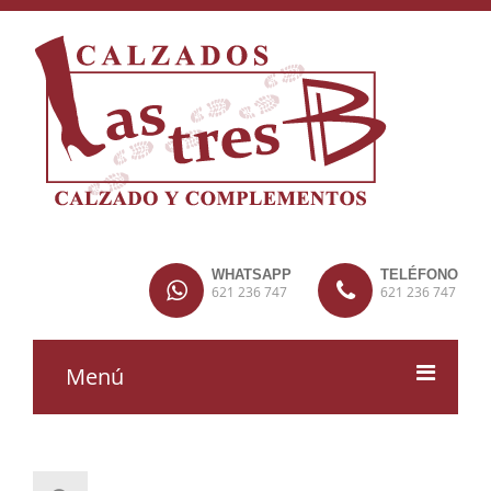
WHATSAPP
TELÉFONO
621 236 747
621 236 747
Menú
MUJER